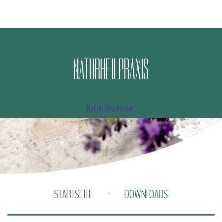
N
A
T
U
R
H
E
I
L
P
R
A
X
I
S
Katrin Bruckmann
STARTSEITE
DOWNLOADS