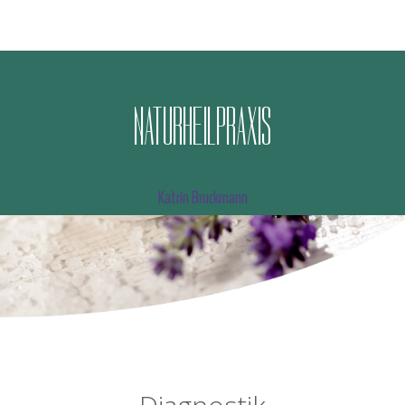
N
A
T
U
R
H
E
I
L
P
R
A
X
I
S
Katrin Bruckmann