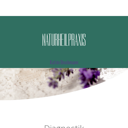
N
A
T
U
R
H
E
I
L
P
R
A
X
I
S
Katrin Bruckmann