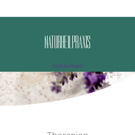
N
A
T
U
R
H
E
I
L
P
R
A
X
I
S
Katrin Bruckmann